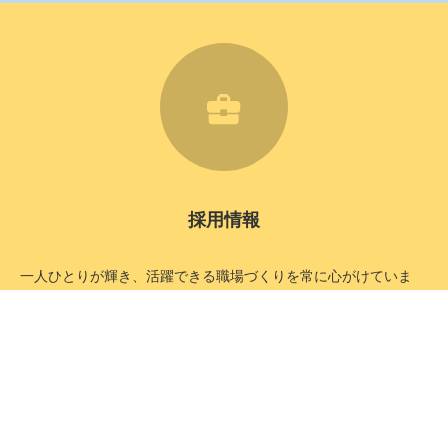
6
採用情報
一人ひとりが輝き、活躍できる職場づくりを常に心がけていま
す。経験と実績豊富な当社でやりがいのある仕事をしませんか？
タップして電話をかける
詳細を見る